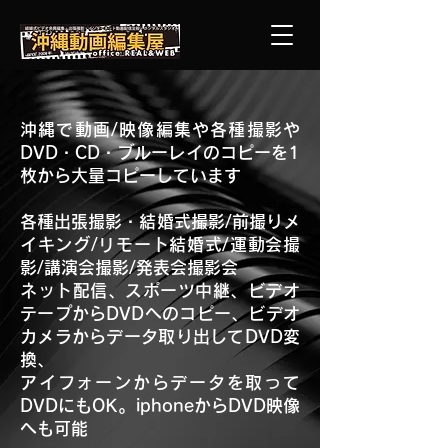
沖縄で動画/映像編集や各種撮影や
DVD・CD・ブルーレイのコピーを1
枚から大量コピーしています
各種出張撮影・結婚式撮影/前撮りメ
イキング/リモート結婚式/運動会撮
影/講演会撮影/発表会撮影会
ネット配信、スポーツ中継、ビデオ
テープからDVDへのコピー、ビデオ
カメラからデータ取り出してDVD変
換、
アイフォーンからデータを取って
DVDにもOK。iphoneからDVD映像
へも可能