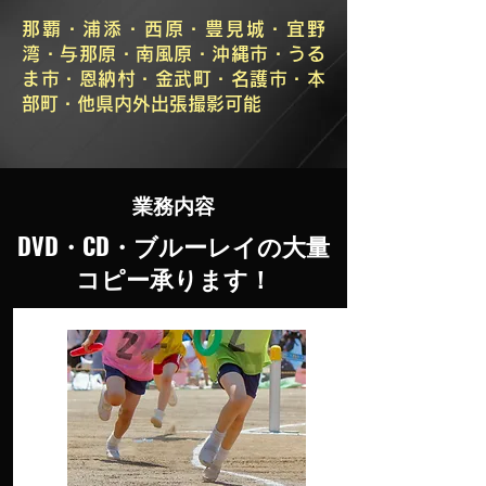
那覇・浦添・西原・豊見城・宜野
湾・与那原・南風原・沖縄市・うる
ま市・恩納村・金武町・名護市・本
部町・他県内外出張撮影可能
業務内容
DVD・CD・ブルーレイの大量
コピー承ります！